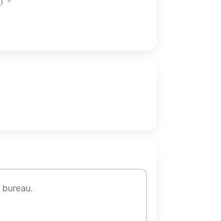
)
*
e bureau.