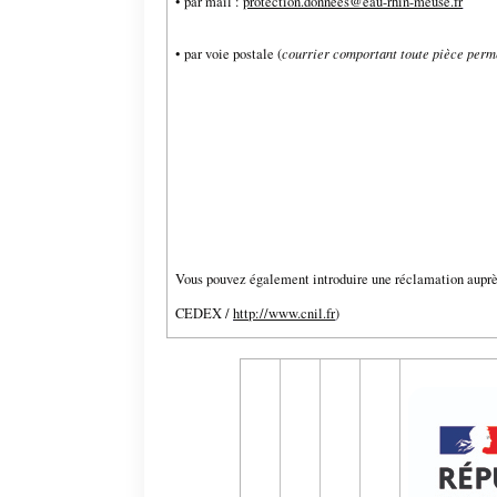
• par mail :
protection.donnees@eau-rhin-meuse.fr
• par voie postale (
courrier comportant toute pièce permet
Vous pouvez également introduire une réclamation auprès
CEDEX /
http://www.cnil.fr
)