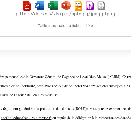
pdf
doc/docx
xls/xlsx
ppt/pptx
jpg/jpeg
gif
png
Taille maximale du fichier 16Mb
ère personnel est le Directeur Général de l’agence de l’eau Rhin-Meuse (AERM). Ce trai
nformé de nos actualité, nous avons besoin de collecter vos adresses électroniques. Ces 
clusive de l'agence de l'eau Rhin-Meuse.
 règlement général sur la protection des données (RGPD)», vous pouvez exercer vos dr
a
cecilia.ledran@eau-rhin-meuse.fr
ou auprès de la délégation à la protection des donn