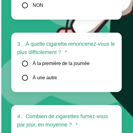
NON
3 .
À quelle cigarette renonceriez-vous le
plus difficilement ?
*
À la première de la journée
À une autre
4 .
Combien de cigarettes fumez-vous
par jour, en moyenne ?
*