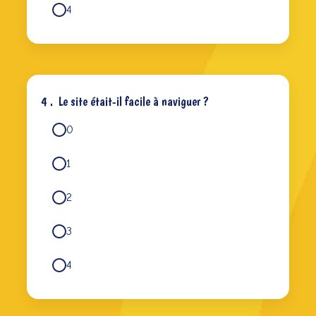
4
4 .
Le site était-il facile à naviguer ?
0
1
2
3
4