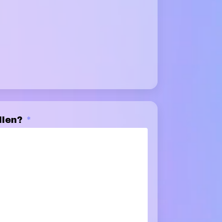
llen?
*