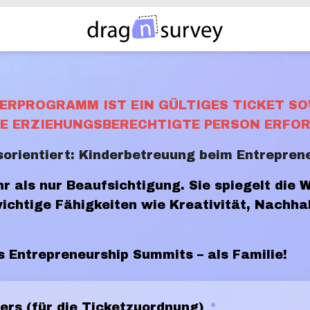
ERPROGRAMM IST EIN GÜLTIGES TICKET SOW
INE ERZIEHUNGSBERECHTIGTE PERSON ERFOR
sorientiert: Kinderbetreuung beim Entrepre
r als nur Beaufsichtigung. Sie spiegelt die
wichtige Fähigkeiten wie Kreativität, Nachha
s Entrepreneurship Summits – als Familie!
ers (für die Ticketzuordnung)
*