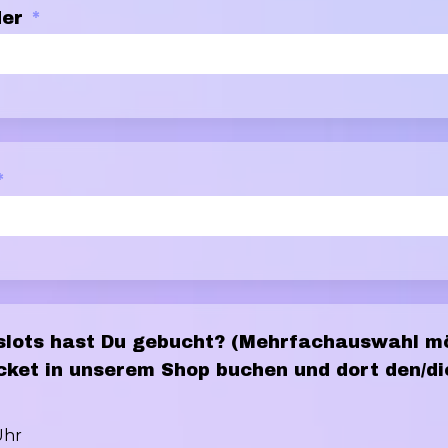
der
*
*
lots hast Du gebucht? (Mehrfachauswahl mög
ticket in unserem Shop buchen und dort den/d
Uhr