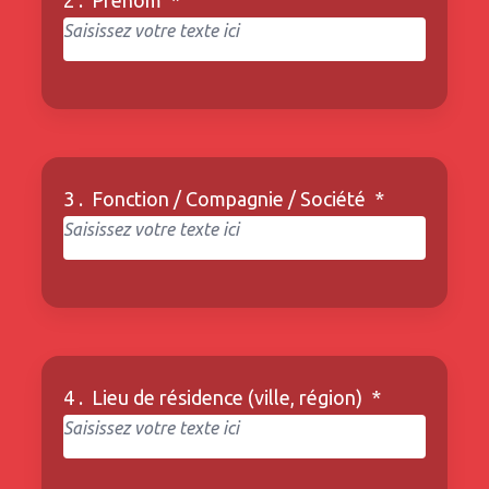
3 .
Fonction / Compagnie / Société
*
4 .
Lieu de résidence (ville, région)
*