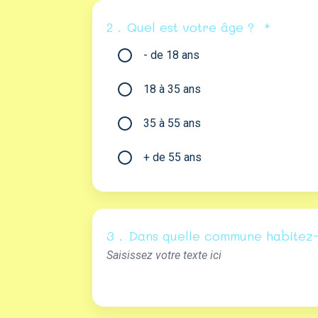
2 .
Quel est votre âge ?
*
- de 18 ans
18 à 35 ans
35 à 55 ans
+ de 55 ans
3 .
Dans quelle commune habitez-