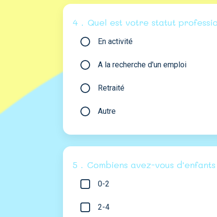
4 .
Quel est votre statut professi
En activité
A la recherche d'un emploi
Retraité
Autre
5 .
Combiens avez-vous d'enfants
0-2
2-4