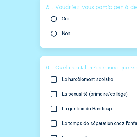
8 .
Voudriez-vous participer à de
Oui
Non
9 .
Quels sont les 4 thèmes que v
Le harcèlement scolaire
La sexualité (primaire/collège)
La gestion du Handicap
Le temps de séparation chez l'enfa