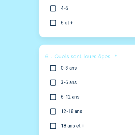
4-6
6 et +
6 .
Quels sont leurs âges
*
0-3 ans
3-6 ans
6-12 ans
12-18 ans
18 ans et +