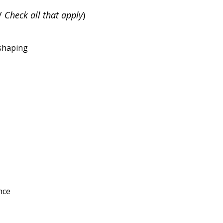
 /
Check all that apply
)
 shaping
nce