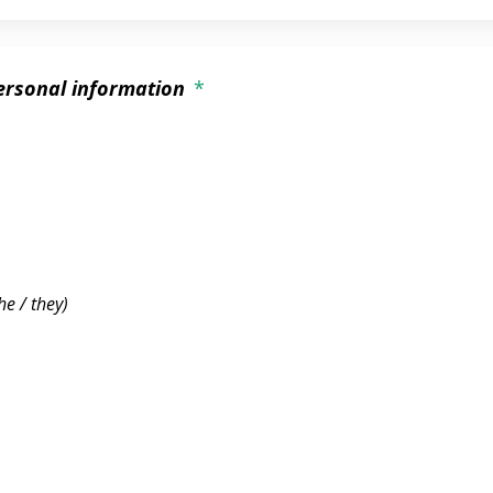
ersonal information
*
he / they)