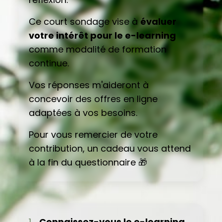
Ce court sondage vise à
évaluer
votre intérêt pour le e-learning
comme modalité de formation
continue.
Vos réponses m'aideront à
concevoir des offres en ligne
adaptées à vos besoins.
Pour vous remercier de votre
contribution, un cadeau vous attend
à la fin du questionnaire
🎁
1 .
Connaissez-vous le e-learning