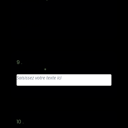
learning ?
*
Oui
Non
9 .
Quelle est ou quelles sont vos
craintes ?
*
10 .
Avez-vous des questions ou des