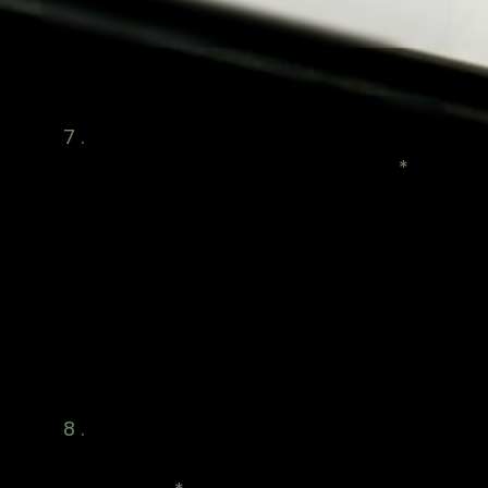
7 .
Seriez-vous plus intéressé(e)
par des formations e-learning :
*
Courtes et ciblées (1 à 2 heures)
Plus longues et approfondies (plus
de 3 heures)
8 .
Avez-vous des craintes ou des
réticences concernant le e-