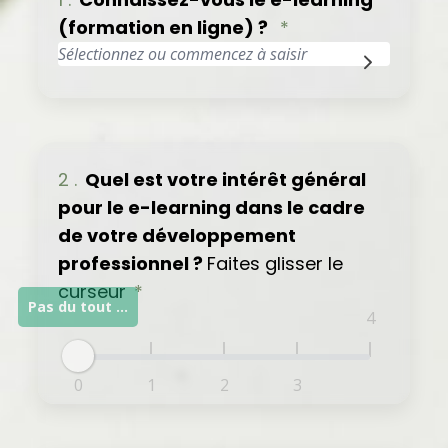
(formation en ligne) ?
*
2 .
Quel est votre intérêt général
pour le e-learning dans le cadre
de votre développement
professionnel ?
Faites glisser le
curseur
*
Pas du tout intéressé(e)
4
0
1
2
3