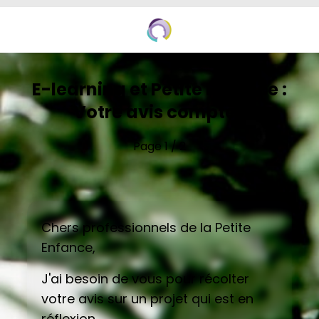
E-learning et Petite Enfance :
Votre avis compte !
Page 1 / 2
Chers professionnels de la Petite
Enfance,
J'ai besoin de vous pour récolter
votre avis sur un projet qui est en
réflexion.