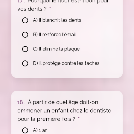
17 .
Pourquoi le fluor est-il bon pour
vos dents ?
*
A) Il blanchit les dents
B) Il renforce l'émail
C) Il élimine la plaque
D) Il protège contre les taches
18 .
À partir de quel âge doit-on
emmener un enfant chez le dentiste
pour la première fois ?
*
A) 1 an