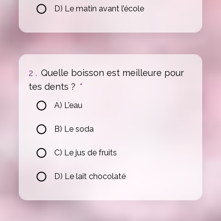
D) Le matin avant l’école
2 .
Quelle boisson est meilleure pour
tes dents ?
*
A) L'eau
B) Le soda
C) Le jus de fruits
D) Le lait chocolaté