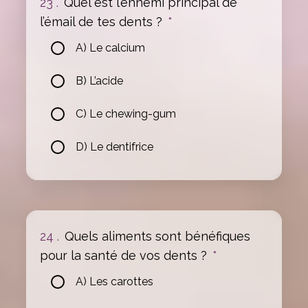
23 .
Quel est l’ennemi principal de
l’émail de tes dents ?
*
A) Le calcium
B) L’acide
C) Le chewing-gum
D) Le dentifrice
24 .
Quels aliments sont bénéfiques
pour la santé de vos dents ?
*
A) Les carottes