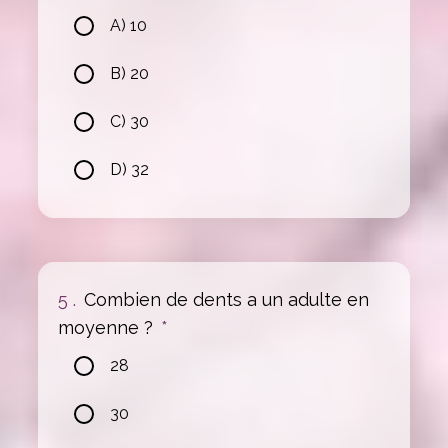
A) 10
B) 20
C) 30
D) 32
5 .
Combien de dents a un adulte en
moyenne ?
*
28
30