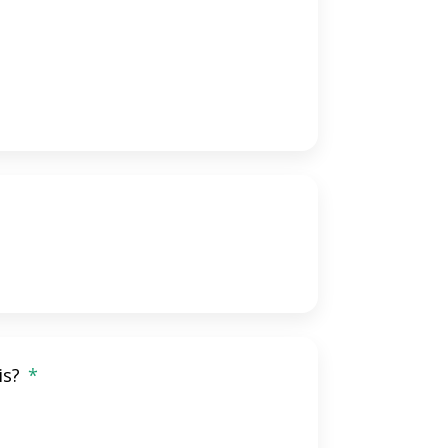
is?
*