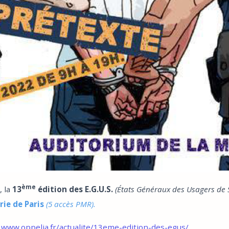
ème
, la
13
édition des E.G.U.S.
(États Généraux des Usagers de
irie de Paris
(5 accès PMR).
:
www.oppelia.fr/actualite/13eme-edition-des-egus/